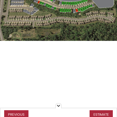
2142
2146
2144
2145
2143
2141
2140
2183
2139
2194
2138
2193
2192
2184
2219
2185
2186
2191
2187
2188
2189
2190
2218
18
2147
2149
2148
2150
2152
2151
2217
2268
2269
2270
2267
2153
2216
2197
2198
2215
2199
2214
2200
2213
2201
2212
2154
2202
2203
2204
2211
2210
2208
2209
2207
2205
2206
2158
2155
2157
2156
Not For Sale
47
Quick Move In
2
Model
0
expand_more
PREVIOUS
ESTIMATE